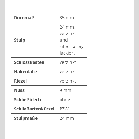
Dornmaß
35 mm
24 mm,
verzinkt
Stulp
und
silberfarbig
lackiert
Schlosskasten
verzinkt
Hakenfalle
verzinkt
Riegel
verzinkt
Nuss
9 mm
Schließblech
ohne
Schließartenkürzel
PZW
Stulpmaße
24 mm