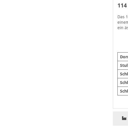
114
Das 1
einem
ein ä
Do
Stu
Sch
Sch
Sch