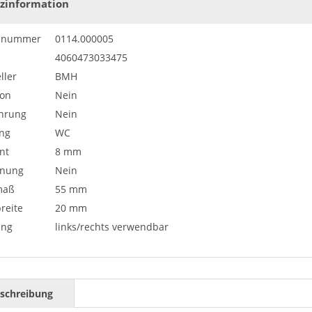
zinformation
elnummer
0114.000005
4060473033475
ller
BMH
ion
Nein
hrung
Nein
ng
WC
nt
8 mm
rnung
Nein
maß
55 mm
reite
20 mm
ung
links/rechts verwendbar
schreibung