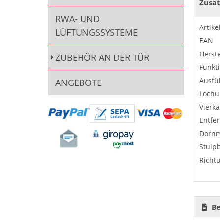
Zusat
RWA- UND
Artik
LÜFTUNGSSYSTEME
EAN
Herste
ZUBEHÖR AN DER TÜR
Funkt
Ausfü
ANGEBOTE
Lochu
Vierka
Entfe
Dorn
Stulpb
Richt
Be