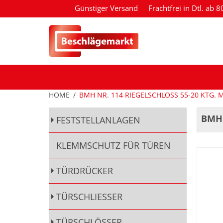
Günstiger Versand
Frachtfrei in Dtl. ab 
HOME
/
BMH NR. 114 RIEGELSCHLOSS 55-20 KTG. M
BMH 
FESTSTELLANLAGEN
KLEMMSCHUTZ FÜR TÜREN
TÜRDRÜCKER
TÜRSCHLIESSER
TÜRSCHLÖSSER