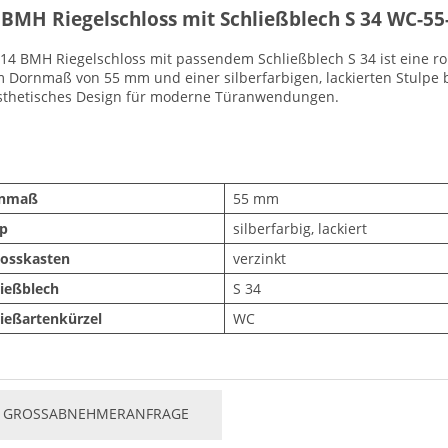
 BMH Riegelschloss mit Schließblech S 34 WC-55-
14 BMH Riegelschloss mit passendem Schließblech S 34 ist eine r
 Dornmaß von 55 mm und einer silberfarbigen, lackierten Stulpe bi
sthetisches Design für moderne Türanwendungen.
rnmaß
55 mm
lp
silberfarbig, lackiert
losskasten
verzinkt
ließblech
S 34
ließartenkürzel
WC
GROSSABNEHMERANFRAGE