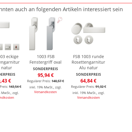
nnten auch an folgenden Artikeln interessiert sein
03 eckige
1003 FSB
FSB 1003 runde
engarnitur
Fenstergriff oval
Rosettengarnitur
 natur
Alu natur
SONDERPREIS
ERPREIS
95,94 €
SONDERPREIS
,43 €
64,84 €
Regulärer Preis:
140,57 €
Preis:
143,54 €
Regulärer Preis:
91,32 €
inkl. 19% MwSt.
,
zzgl.
Versandkosten
% MwSt.
,
zzgl.
inkl. 19% MwSt.
,
zzgl.
andkosten
Versandkosten