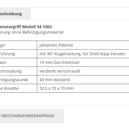
schreibung
enstergriff Modell 34 1003
ferung ohne Befestigungsmaterial
ign
Johannes Potente
führung
mit 90°-Kugelrastung, für Dreh-Kipp-Fenster
ken
10 mm Durchmesser
schraubung
verdeckt verschraubt
estigungspunkt
43 mm Abstand
e Rosette
32,5 x 70 x 10 mm
GROSSABNEHMERANFRAGE