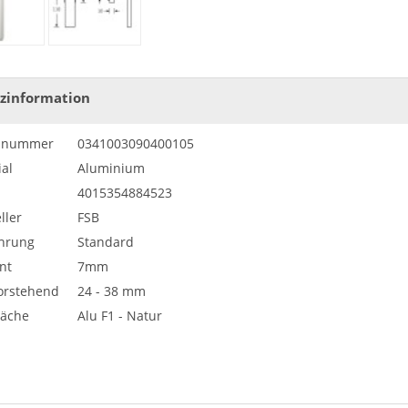
zinformation
elnummer
0341003090400105
al
Aluminium
4015354884523
ller
FSB
hrung
Standard
nt
7mm
vorstehend
24 - 38 mm
läche
Alu F1 - Natur