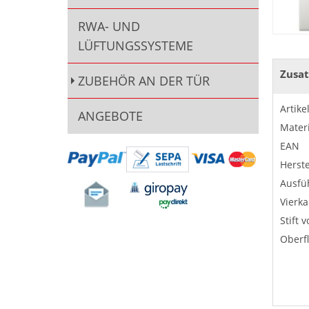
RWA- UND
LÜFTUNGSSYSTEME
Zusat
ZUBEHÖR AN DER TÜR
Artik
ANGEBOTE
Materi
EAN
Herste
Ausfü
Vierka
Stift 
Oberf