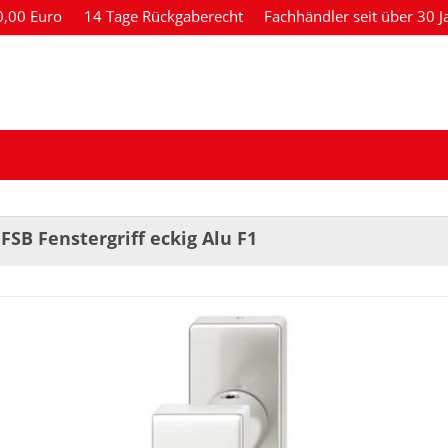
80,00 Euro
14 Tage Rückgaberecht
Fachhändler seit über 30 J
 FSB Fenstergriff eckig Alu F1