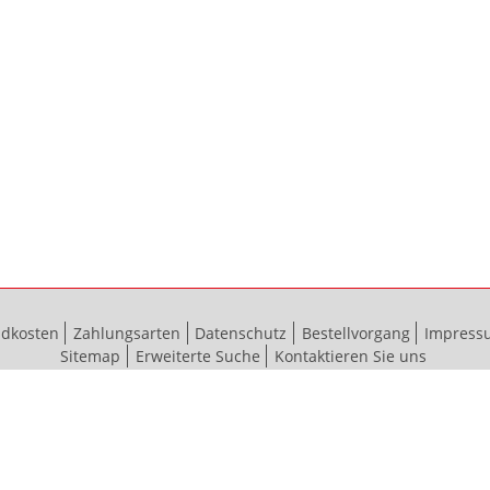
ndkosten
Zahlungsarten
Datenschutz
Bestellvorgang
Impress
Sitemap
Erweiterte Suche
Kontaktieren Sie uns