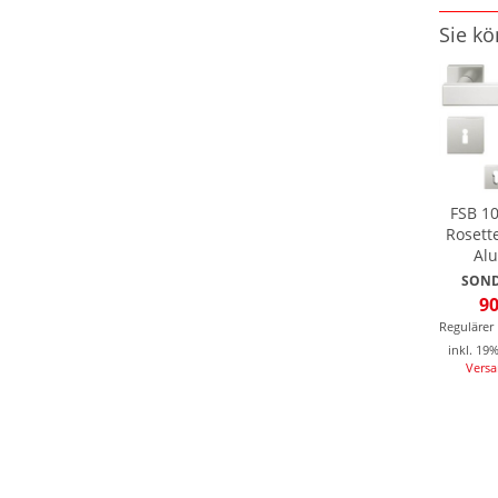
Sie kö
FSB 10
Rosett
Alu
SOND
90
Regulärer 
inkl. 19
Vers