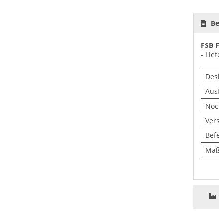
Be
FSB F
- Lie
Des
Aus
Noc
Ver
Bef
Maß