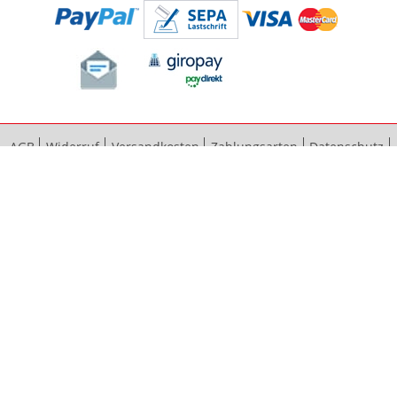
AGB
Widerruf
Versandkosten
Zahlungsarten
Datenschutz
Bestellvorgang
Impressum
Vertrag widerrufen
Sitemap
Erweiterte Suche
Kontaktieren Sie uns